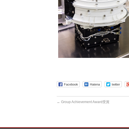
Facebook
Hatena
twitter
←
Group Achievement Award受賞