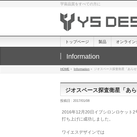
宇宙品質をすべての方に
トップページ
製品
オンライン
Information
HOME
»
Information
»
ジオスペース探査衛星「あらせ
ジオスペース探査衛星「あら
投稿日 : 2017/01/08
2016年12月20日イプシロンロケッ
打ち上げに成功しました。
ワイエスデザインでは