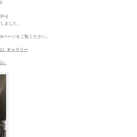
)
-i)
たしました。
ebページをご覧ください。
G）ギャラリー
G）