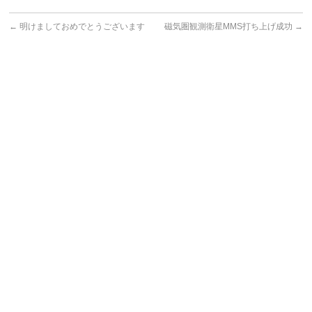
←
明けましておめでとうございます
磁気圏観測衛星MMS打ち上げ成功
→