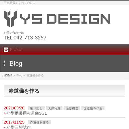
宇宙品質をすべての方に
お問い合わせは
TEL
042-713-3257
MENU
Blog
HOME
»
Blog »
赤道儀を作る
赤道儀を作る
2021/09/20
削り出し
天体写真
撮影機器
赤道儀を作る
小型携帯用赤道儀SG1
2017/11/25
赤道儀を作る
小型三脚試作