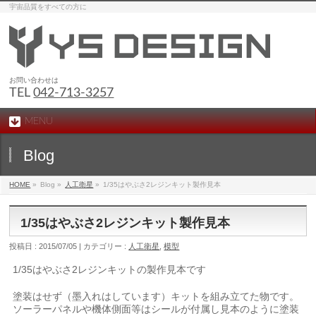
宇宙品質をすべての方に
お問い合わせは
TEL
042-713-3257
MENU
Blog
HOME
»
Blog »
人工衛星
»
1/35はやぶさ2レジンキット製作見本
1/35はやぶさ2レジンキット製作見本
投稿日 : 2015/07/05 | カテゴリー :
人工衛星
,
模型
1/35はやぶさ2レジンキットの製作見本です
塗装はせず（墨入れはしています）キットを組み立てた物です。
ソーラーパネルや機体側面等はシールが付属し見本のように塗装