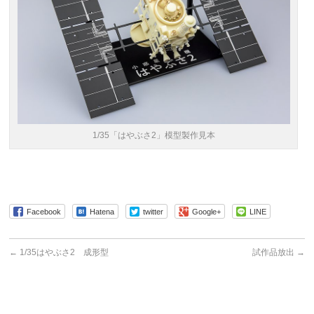
1/35「はやぶさ2」模型製作見本
Facebook
Hatena
twitter
Google+
LINE
←
1/35はやぶさ2 成形型
試作品放出
→