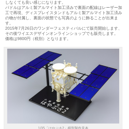
しなくても良い感じになります。
パドルはアルミ製アルマイト加工済みで裏面の配線はレーザー加
工で再現、ディスプレイスタンドもアルミ製アルマイト加工済み
の物が付属し、裏面の状態でも写真のように飾ることが出来ま
す。
2015年7月26日のワンダーフェスティバルにて販売開始します、
その後ワイエスデザインオンラインショップでも販売します。
価格は9800円（税別）となります。
1/35「はやぶさ2」模型製作見本