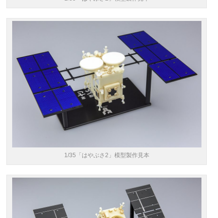
1/35「はやぶさ2」模型製作見本