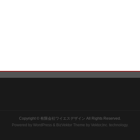
Copyright ©
有限会社ワイエスデザイン
All Rights Reserved.
Powered by
WordPress
&
BizVektor Theme
by
Vektor,Inc.
technology.