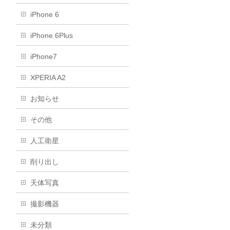
iPhone 6
iPhone 6Plus
iPhone7
XPERIA A2
お知らせ
その他
人工衛星
削り出し
天体写真
撮影機器
未分類