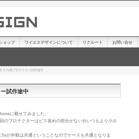
ショップ
ワイエスデザインについて
リクルート
お問い合せ
e SE,5,5s用プロテクター試作途中
テクター試作途中
iPhoneに載せてみました。
に今回のプロテクターはビス留めの部分がない分いつもより小さ
、SEと5sが外観は共通ということなのでケースも共通となりま