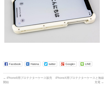
Facebook
Hatena
twitter
Google+
LINE
←
iPhone8用プロテクターケース販売
iPhoneX用プロテクターケースと無線
開始
充電
→