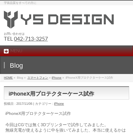
宇宙品質をすべての方に
お問い合わせは
TEL
042-713-3257
MENU
Blog
HOME
»
Blog »
スマートフォン
»
iPhone
»
iPhoneX用プロテクターケース試作
iPhoneX用プロテクターケース試作
投稿日 : 2017/11/06 | カテゴリー :
iPhone
iPhoneX用プロテクターケース試作
今回はCGでは無く3Dプリンターで試作してみました。
無線充電が使えるように中を抜いてみました、本当に使えるかは