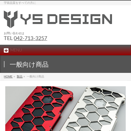
宇宙品質をすべての方に
お問い合わせは
TEL
042-713-3257
MENU
一般向け商品
HOME
»
製品
»
一般向け商品