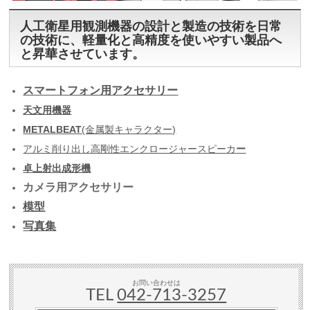
人工衛星用観測機器の設計と製造の技術を日常
の技術に、軽量化と高精度を使いやすい製品へ
と昇華させています。
スマートフォン用アクセサリー
天文用機器
METALBEAT
(金属製キャラクター)
アルミ削り出し高剛性エンクロージャースピーカ
ー
卓上射出成形機
カメラ用アクセサリー
模型
写真集
お問い合わせは
TEL
042-713-3257