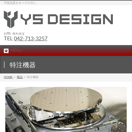
宇宙品質をすべての方に
お問い合わせは
TEL
042-713-3257
MENU
特注機器
HOME
»
製品
»
特注機器