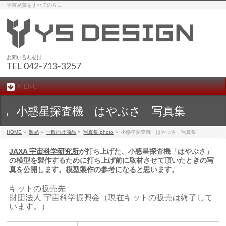
宇宙品質をすべての方に
お問い合わせは
TEL
042-713-3257
MENU
小惑星探査機「はやぶさ」写真集
HOME
»
製品
»
一般向け商品
»
写真集:photo
»
小惑星探査機「はやぶさ」写真集
JAXA 宇宙科学研究所
が打ち上げた、小惑星探査機「はやぶさ」
の模型を製作するために打ち上げ前に取材させて頂いたときの写
真を公開します。模型製作の参考になると思います。
キットの販売先
財団法人 宇宙科学振興会（現在キットの販売は終了して
います。）